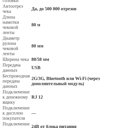
головки
Автоотрез
Да, до 500 000 отрезов
чека
Длина
намотки
80 м
чековой
ленты
Диаметр
рулона
80 мм
чековой
ленты
Ширина чека
80/58 мм
Передача
USB
данных
Беспроводная
2G/3G, Bluetooth или Wi-Fi (через
передача
дополнительный модуль)
данных
Подключение
к денежному
RJ 12
ящику
Подключение
к дисплею
—
покупателя
Подключение
24В от блока питания