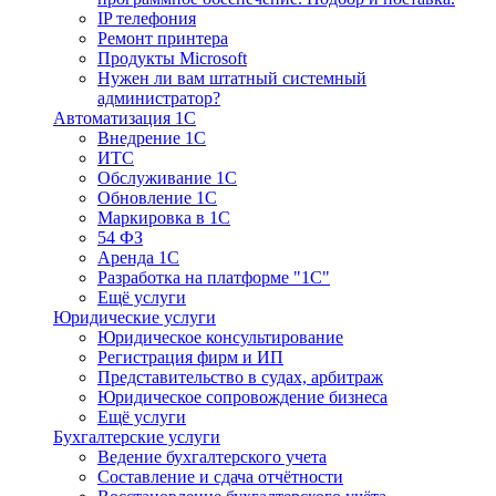
IP телефония
Ремонт принтера
Продукты Microsoft
Нужен ли вам штатный системный
администратор?
Автоматизация 1С
Внедрение 1С
ИТС
Обслуживание 1С
Обновление 1С
Маркировка в 1С
54 ФЗ
Аренда 1С
Разработка на платформе "1С"
Ещё услуги
Юридические услуги
Юридическое консультирование
Регистрация фирм и ИП
Представительство в судах, арбитраж
Юридическое сопровождение бизнеса
Ещё услуги
Бухгалтерские услуги
Ведение бухгалтерского учета
Составление и сдача отчётности