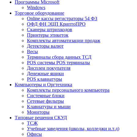
Программы Microsoft
Windows
Торговое оборудование
Online кассы регистраторы 54 ФЗ
ОФД ФН ЭЦП КриптоПРО
Сканеры штрихкодов
Принтеры этикеток
Комплекты автоматизации продаж
Детекторы валют
Весы
Терминалы сбора данных ТСД
POS системы POS терминалы
Дисплеи покупателя
Денежные ящики
POS клавиатуры
Компьютеры и Оргтехника
Комплекты персонального компьютера
Системные блоки
Сетевые фильтры
Клавиатуры и мыши
Мониторы
Типовые решения СКУД
ТСЖ
Учебные заведения (школы, колледжи и.т.д)
Офисы