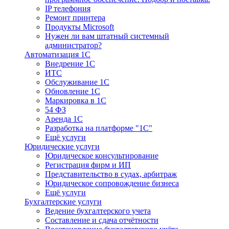
IP телефония
Ремонт принтера
Продукты Microsoft
Нужен ли вам штатный системный
администратор?
Автоматизация 1С
Внедрение 1С
ИТС
Обслуживание 1С
Обновление 1С
Маркировка в 1С
54 ФЗ
Аренда 1С
Разработка на платформе "1С"
Ещё услуги
Юридические услуги
Юридическое консультирование
Регистрация фирм и ИП
Представительство в судах, арбитраж
Юридическое сопровождение бизнеса
Ещё услуги
Бухгалтерские услуги
Ведение бухгалтерского учета
Составление и сдача отчётности