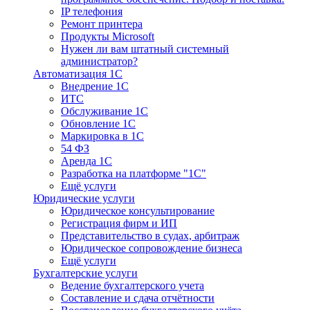
IP телефония
Ремонт принтера
Продукты Microsoft
Нужен ли вам штатный системный
администратор?
Автоматизация 1С
Внедрение 1С
ИТС
Обслуживание 1С
Обновление 1С
Маркировка в 1С
54 ФЗ
Аренда 1С
Разработка на платформе "1С"
Ещё услуги
Юридические услуги
Юридическое консультирование
Регистрация фирм и ИП
Представительство в судах, арбитраж
Юридическое сопровождение бизнеса
Ещё услуги
Бухгалтерские услуги
Ведение бухгалтерского учета
Составление и сдача отчётности