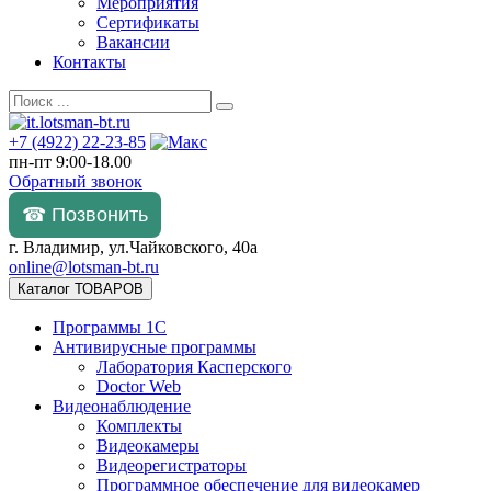
Мероприятия
Сертификаты
Вакансии
Контакты
+7 (4922) 22-23-85
пн-пт 9:00-18.00
Обратный звонок
☎ Позвонить
г. Владимир, ул.Чайковского, 40а
online@lotsman-bt.ru
Каталог ТОВАРОВ
Программы 1С
Антивирусные программы
Лаборатория Касперского
Doctor Web
Видеонаблюдение
Комплекты
Видеокамеры
Видеорегистраторы
Программное обеспечение для видеокамер