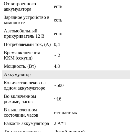
От встроенного
есть
аккумулятора
Зарядное устройство в
есть
комплекте
Автомобильный
есть
прикуриватель 12 В
Потребляемый ток, (А)
0,4
Время включения
~ 2
ККМ (секунд)
Мощность, (Вт)
4,8
Аккумулятор
Количество чеков на
~500
одном аккумуляторе
Во включенном
~16
режиме, часов
В выключенном
нет данных
состоянии, часов
Емкость аккумулятора
2 А*ч
Тип аккумулятора
Литий-ионный