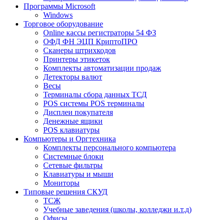
Программы Microsoft
Windows
Торговое оборудование
Online кассы регистраторы 54 ФЗ
ОФД ФН ЭЦП КриптоПРО
Сканеры штрихкодов
Принтеры этикеток
Комплекты автоматизации продаж
Детекторы валют
Весы
Терминалы сбора данных ТСД
POS системы POS терминалы
Дисплеи покупателя
Денежные ящики
POS клавиатуры
Компьютеры и Оргтехника
Комплекты персонального компьютера
Системные блоки
Сетевые фильтры
Клавиатуры и мыши
Мониторы
Типовые решения СКУД
ТСЖ
Учебные заведения (школы, колледжи и.т.д)
Офисы