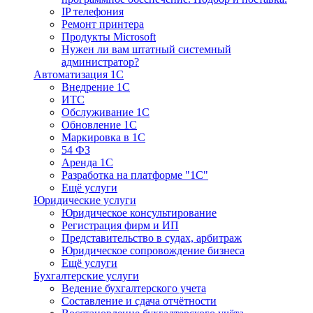
IP телефония
Ремонт принтера
Продукты Microsoft
Нужен ли вам штатный системный
администратор?
Автоматизация 1С
Внедрение 1С
ИТС
Обслуживание 1С
Обновление 1С
Маркировка в 1С
54 ФЗ
Аренда 1С
Разработка на платформе "1С"
Ещё услуги
Юридические услуги
Юридическое консультирование
Регистрация фирм и ИП
Представительство в судах, арбитраж
Юридическое сопровождение бизнеса
Ещё услуги
Бухгалтерские услуги
Ведение бухгалтерского учета
Составление и сдача отчётности