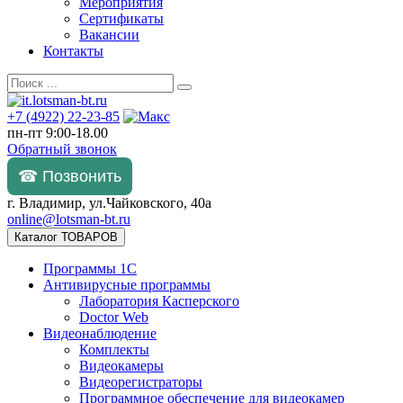
Мероприятия
Сертификаты
Вакансии
Контакты
+7 (4922) 22-23-85
пн-пт 9:00-18.00
Обратный звонок
☎ Позвонить
г. Владимир, ул.Чайковского, 40а
online@lotsman-bt.ru
Каталог ТОВАРОВ
Программы 1С
Антивирусные программы
Лаборатория Касперского
Doctor Web
Видеонаблюдение
Комплекты
Видеокамеры
Видеорегистраторы
Программное обеспечение для видеокамер