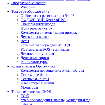
Программы Microsoft
Windows
Торговое оборудование
Online кассы регистраторы 54 ФЗ
ОФД ФН ЭЦП КриптоПРО
Сканеры штрихкодов
Принтеры этикеток
Комплекты автоматизации продаж
Детекторы валют
Весы
Терминалы сбора данных ТСД
POS системы POS терминалы
Дисплеи покупателя
Денежные ящики
POS клавиатуры
Компьютеры и Оргтехника
Комплекты персонального компьютера
Системные блоки
Сетевые фильтры
Клавиатуры и мыши
Мониторы
Типовые решения СКУД
ТСЖ
Учебные заведения (школы, колледжи и.т.д)
Офисы