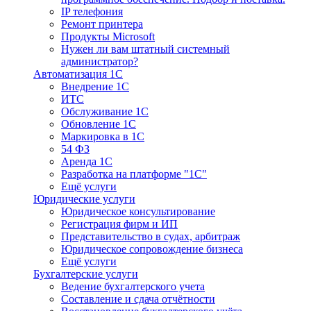
IP телефония
Ремонт принтера
Продукты Microsoft
Нужен ли вам штатный системный
администратор?
Автоматизация 1С
Внедрение 1С
ИТС
Обслуживание 1С
Обновление 1С
Маркировка в 1С
54 ФЗ
Аренда 1С
Разработка на платформе "1С"
Ещё услуги
Юридические услуги
Юридическое консультирование
Регистрация фирм и ИП
Представительство в судах, арбитраж
Юридическое сопровождение бизнеса
Ещё услуги
Бухгалтерские услуги
Ведение бухгалтерского учета
Составление и сдача отчётности