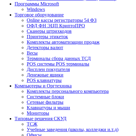
Программы Microsoft
Windows
Торговое оборудование
Online кассы регистраторы 54 ФЗ
ОФД ФН ЭЦП КриптоПРО
Сканеры штрихкодов
Принтеры этикеток
Комплекты автоматизации продаж
Детекторы валют
Весы
Терминалы сбора данных ТСД
POS системы POS терминалы
Дисплеи покупателя
Денежные ящики
POS клавиатуры
Компьютеры и Оргтехника
Комплекты персонального компьютера
Системные блоки
Сетевые фильтры
Клавиатуры и мыши
Мониторы
Типовые решения СКУД
ТСЖ
Учебные заведения (школы, колледжи и.т.д)
Офисы