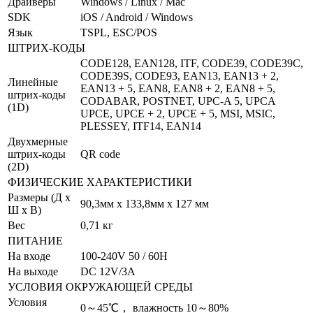
Драйверы
Windows / Linux / Mac
SDK
iOS / Android / Windows
Язык
TSPL, ESC/POS
ШТРИХ-КОДЫ
CODE128, EAN128, ITF, CODE39, CODE39C,
CODE39S, CODE93, EAN13, EAN13 + 2,
Линейные
EAN13 + 5, EAN8, EAN8 + 2, EAN8 + 5,
штрих-коды
CODABAR, POSTNET, UPC-A 5, UPCA
(1D)
UPCE, UPCE + 2, UPCE + 5, MSI, MSIC,
PLESSEY, ITF14, EAN14
Двухмерные
штрих-коды
QR code
(2D)
ФИЗИЧЕСКИЕ ХАРАКТЕРИСТИКИ
Размеры (Д x
90,3мм х 133,8мм х 127 мм
Ш x В)
Вес
0,71 кг
ПИТАНИЕ
На входе
100-240V 50 / 60H
На выходе
DC 12V/3A
УСЛОВИЯ ОКРУЖАЮЩЕЙ СРЕДЫ
Условия
0～45℃， влажность 10～80%