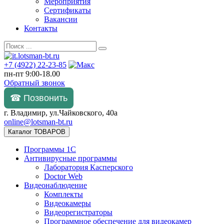
Мероприятия
Сертификаты
Вакансии
Контакты
+7 (4922) 22-23-85
пн-пт 9:00-18.00
Обратный звонок
☎ Позвонить
г. Владимир, ул.Чайковского, 40а
online@lotsman-bt.ru
Каталог ТОВАРОВ
Программы 1С
Антивирусные программы
Лаборатория Касперского
Doctor Web
Видеонаблюдение
Комплекты
Видеокамеры
Видеорегистраторы
Программное обеспечение для видеокамер