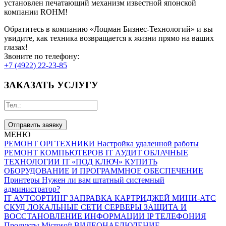
установлен печатающий механизм известной японской
компании ROHM!
Обратитесь в компанию «Лоцман Бизнес-Технологий» и вы
увидите, как техника возвращается к жизни прямо на ваших
глазах!
Звоните по телефону:
+7 (4922) 22-23-85
ЗАКАЗАТЬ УСЛУГУ
Отправить заявку
МЕНЮ
РЕМОНТ ОРГТЕХНИКИ
Настройка удаленной работы
РЕМОНТ КОМПЬЮТЕРОВ
IT АУДИТ
ОБЛАЧНЫЕ
ТЕХНОЛОГИИ
IT «ПОД КЛЮЧ»
КУПИТЬ
ОБОРУДОВАНИЕ И ПРОГРАММНОЕ ОБЕСПЕЧЕНИЕ
Принтеры
Нужен ли вам штатный системный
администратор?
IT АУТСОРТИНГ
ЗАПРАВКА КАРТРИДЖЕЙ
МИНИ-АТС
СКУД
ЛОКАЛЬНЫЕ СЕТИ
СЕРВЕРЫ
ЗАЩИТА И
ВОССТАНОВЛЕНИЕ ИНФОРМАЦИИ
IP ТЕЛЕФОНИЯ
Продукты Microsoft
ВИДЕОНАБЛЮДЕНИЕ