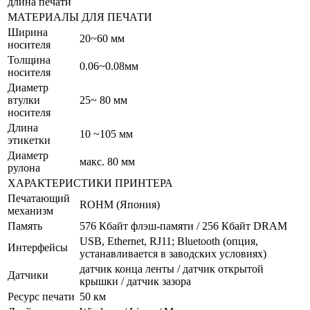
длина печати
МАТЕРИАЛЫ ДЛЯ ПЕЧАТИ
Ширина
20~60 мм
носителя
Толщина
0.06~0.08мм
носителя
Диаметр
втулки
25~ 80 мм
носителя
Длина
10 ~105 мм
этикетки
Диаметр
макс. 80 мм
рулона
ХАРАКТЕРИСТИКИ ПРИНТЕРА
Печатающий
ROHM (Япония)
механизм
Память
576 Кбайт флэш-памяти / 256 Кбайт DRAM
USB, Ethernet, RJ11; Bluetooth (опция,
Интерфейсы
устанавливается в заводских условиях)
датчик конца ленты / датчик открытой
Датчики
крышки / датчик зазора
Ресурс печати
50 км