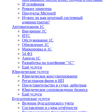
IP телефония
Ремонт принтера
Продукты Microsoft
Нужен ли вам штатный системный
администратор?
Автоматизация 1С
Внедрение 1С
ИТС
Обслуживание 1С
Обновление 1С
Маркировка в 1С
54 ФЗ
Аренда 1С
Разработка на платформе "1С"
Ещё услуги
Юридические услуги
Юридическое консультирование
Регистрация фирм и ИП
Представительство в судах, арбитраж
Юридическое сопровождение бизнеса
Ещё услуги
Бухгалтерские услуги
Ведение бухгалтерского учета
Составление и сдача отчётности