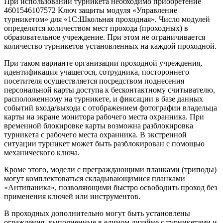
При использовании турникета необходимо приобретение
4601546107572 Ключ защиты модуля «Управление
турникетом» для «1С:Школьная проходная». Число модулей
определятся количеством мест прохода (проходных) в
образовательное учреждение. При этом не ограничивается
количество турникетов установленных на каждой проходной.
При таком варианте организации проходной учреждения,
идентификация учащегося, сотрудника, постороннего
посетителя осуществляется посредством поднесения
персональной карты доступа к бесконтактному считывателю,
расположенному на турникете, и фиксации в базе данных
событий входа/выхода с отображением фотографии владельца
карты на экране монитора рабочего места охранника. При
временной блокировке карты возможна разблокировка
турникета с рабочего места охранника. В экстренной
ситуации турникет может быть разблокирован с помощью
механического ключа.
Кроме этого, модели с преграждающими планками (триподы)
могут комплектоваться складывающимися планками
«Антипаника», позволяющими быстро освободить проход без
применения ключей или инструментов.
В проходных дополнительно могут быть установлены
ограждения, выполненные в едином дизайне с турникетами и