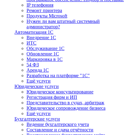
IP телефония
Ремонт принтера
Продукты Microsoft
Нужен ли вам штатный системный
администратор?
Автоматизация 1С
Внедрение 1С
ИТС
Обслуживание 1С
Обновление 1С
Маркировка в 1С
54 ФЗ
Аренда 1С
Разработка на платформе "1С"
Ещё услуги
Юридические услуги
Юридическое консультирование
Регистрация фирм и ИП
Представительство в судах, арбитраж
Юридическое сопровождение бизнеса
Ещё услуги
Бухгалтерские услуги
Ведение бухгалтерского учета
Составление и сдача отчётности