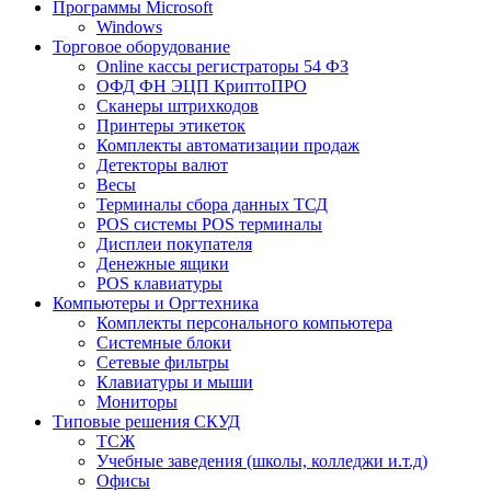
Программы Microsoft
Windows
Торговое оборудование
Online кассы регистраторы 54 ФЗ
ОФД ФН ЭЦП КриптоПРО
Сканеры штрихкодов
Принтеры этикеток
Комплекты автоматизации продаж
Детекторы валют
Весы
Терминалы сбора данных ТСД
POS системы POS терминалы
Дисплеи покупателя
Денежные ящики
POS клавиатуры
Компьютеры и Оргтехника
Комплекты персонального компьютера
Системные блоки
Сетевые фильтры
Клавиатуры и мыши
Мониторы
Типовые решения СКУД
ТСЖ
Учебные заведения (школы, колледжи и.т.д)
Офисы