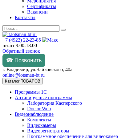
Мероприятия
Сертификаты
Вакансии
Контакты
+7 (4922) 22-23-85
пн-пт 9:00-18.00
Обратный звонок
☎ Позвонить
г. Владимир, ул.Чайковского, 40а
online@lotsman-bt.ru
Каталог ТОВАРОВ
Программы 1С
Антивирусные программы
Лаборатория Касперского
Doctor Web
Видеонаблюдение
Комплекты
Видеокамеры
Видеорегистраторы
Программное обеспечение для видеокамер