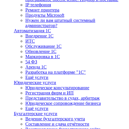
IP телефония
Ремонт принтера
Продукты Microsoft
Нужен ли вам штатный системный
администратор?
Автоматизация 1С
Внедрение 1С
ИТС
Обслуживание 1С
Обновление 1С
Маркировка в 1С
54 ФЗ
Аренда 1С
Разработка на платформе "1С"
Ещё услуги
Юридические услуги
Юридическое консультирование
Регистрация фирм и ИП
Представительство в судах, арбитраж
Юридическое сопровождение бизнеса
Ещё услуги
Бухгалтерские услуги
Ведение бухгалтерского учета
Составление и сдача отчётности