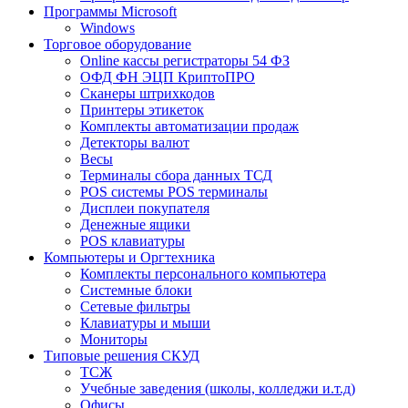
Программы Microsoft
Windows
Торговое оборудование
Online кассы регистраторы 54 ФЗ
ОФД ФН ЭЦП КриптоПРО
Сканеры штрихкодов
Принтеры этикеток
Комплекты автоматизации продаж
Детекторы валют
Весы
Терминалы сбора данных ТСД
POS системы POS терминалы
Дисплеи покупателя
Денежные ящики
POS клавиатуры
Компьютеры и Оргтехника
Комплекты персонального компьютера
Системные блоки
Сетевые фильтры
Клавиатуры и мыши
Мониторы
Типовые решения СКУД
ТСЖ
Учебные заведения (школы, колледжи и.т.д)
Офисы