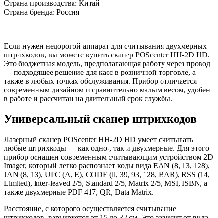
Страна производства: Китай
Страна бренда: Россия
Если нужен недорогой аппарат для считывания двухмерных
штрихкодов, вы можете купить сканер POScenter HH-2D HD.
Это бюджетная модель, предполагающая работу через провод
— подходящее решение для касс в розничной торговле, а
также в любых точках обслуживания. Прибор отличается
современным дизайном и сравнительно малым весом, удобен
в работе и рассчитан на длительный срок службы.
Универсальный сканер штрихкодов
Лазерный сканер POScenter HH-2D HD умеет считывать
любые штрихкоды — как одно-, так и двухмерные. Для этого
прибор оснащен современным считывающим устройством 2D
Imager, который легко распознает коды вида EAN (8, 1З, 128),
JAN (8, 1З), UPC (A, E), CODE (ll, З9, 93, 128, BAR), RSS (14,
Limited), lnter-leaved 2/5, Standard 2/5, Matrix 2/5, MSI, ISBN, а
также двухмерные PDF 417, QR, Data Matrix.
Расстояние, с которого осуществляется считывание
штрихкодов, варьируется от 15 до 32 см. Это зависит от вида