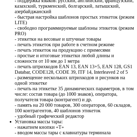
- поддержка языков: русский, английский, французский,
казахский, туркменский, болгарский, латышский,
азербайджанский
- быстрая настройка шаблонов простых этикеток (режим
LITE)
- свободно программируемые шаблоны этикеток (режим
PRO)
- этикетки на весовые и штучные товары
- печать этикеток при работе в счетном режиме
- печать этикеток на продукцию с примесями
- простые и итоговые этикетки любой длины и
сложности от 10 мм до 1 метра
- печать штрихкодов EAN 13, EAN 13+5, EAN 128, GS1
Databar, CODE128, CODE 39, ITF 14, Interleaved 2 of 5
- размещение нескольких штрихкодов и рисунков на
одной этикетке
- печать на этикетке 35 динамических параметров, в том
числе: состав товара (до 1000 знаков), оператора,
получателя товара (контрагент) и др.
- память на 20 000 товаров, 300 операторов, 60 складов,
100 контрагентов, 40 шаблонов этикеток
- удобный графический редактор
Установка массы тары:
- нажатием кнопки «T»
- вводом массы тары с клавиатуры терминала