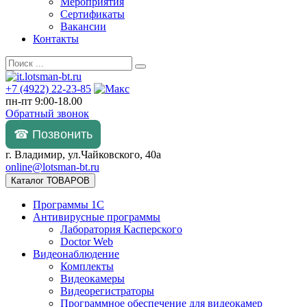
Мероприятия
Сертификаты
Вакансии
Контакты
+7 (4922) 22-23-85
пн-пт 9:00-18.00
Обратный звонок
☎ Позвонить
г. Владимир, ул.Чайковского, 40а
online@lotsman-bt.ru
Каталог ТОВАРОВ
Программы 1С
Антивирусные программы
Лаборатория Касперского
Doctor Web
Видеонаблюдение
Комплекты
Видеокамеры
Видеорегистраторы
Программное обеспечение для видеокамер