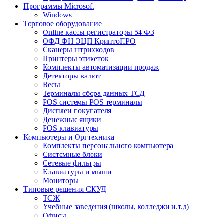
Программы Microsoft
Windows
Торговое оборудование
Online кассы регистраторы 54 ФЗ
ОФД ФН ЭЦП КриптоПРО
Сканеры штрихкодов
Принтеры этикеток
Комплекты автоматизации продаж
Детекторы валют
Весы
Терминалы сбора данных ТСД
POS системы POS терминалы
Дисплеи покупателя
Денежные ящики
POS клавиатуры
Компьютеры и Оргтехника
Комплекты персонального компьютера
Системные блоки
Сетевые фильтры
Клавиатуры и мыши
Мониторы
Типовые решения СКУД
ТСЖ
Учебные заведения (школы, колледжи и.т.д)
Офисы