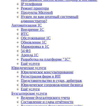
IP телефония
Ремонт принтера
Продукты Microsoft
Нужен ли вам штатный системный
администратор?
Автоматизация 1С
Внедрение 1С
ИТС
Обслуживание 1С
Обновление 1С
Маркировка в 1С
54 ФЗ
Аренда 1С
Разработка на платформе "1С"
Ещё услуги
Юридические услуги
Юридическое консультирование
Регистрация фирм и ИП
Представительство в судах, арбитраж
Юридическое сопровождение бизнеса
Ещё услуги
Бухгалтерские услуги
Ведение бухгалтерского учета
Составление и сдача отчётности