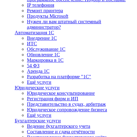
IP телефония
Ремонт принтера
Продукты Microsoft
Нужен ли вам штатный системный
администратор?
Автоматизация 1С
Внедрение 1С
ИТС
Обслуживание 1С
Обновление 1С
Маркировка в 1С
54 ФЗ
Аренда 1С
Разработка на платформе "1С"
Ещё услуги
Юридические услуги
Юридическое консультирование
Регистрация фирм и ИП
Представительство в судах, арбитраж
Юридическое сопровождение бизнеса
Ещё услуги
Бухгалтерские услуги
Ведение бухгалтерского учета
Составление и сдача отчётности