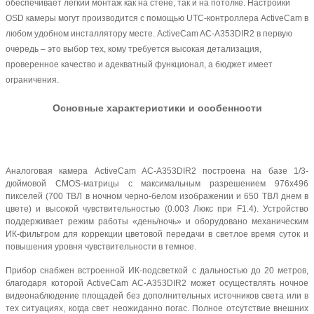
обеспечивает легкий монтаж как на стене, так и на потолке. Настройки
OSD камеры могут производится с помощью UTC-контроллера ActiveCam в
любом удобном инсталлятору месте. ActiveCam AC-A353DIR2 в первую
очередь – это выбор тех, кому требуется высокая детализация,
проверенное качество и адекватный функционал, а бюджет имеет
ограничения.
Основные характеристики и особенности
Аналоговая камера ActiveCam AC-A353DIR2 построена на базе 1/3-
дюймовой CMOS-матрицы с максимальным разрешением 976х496
пикселей (700 ТВЛ в ночном черно-белом изображении и 650 ТВЛ днем в
цвете) и высокой чувствительностью (0.003 Люкс при F1.4). Устройство
поддерживает режим работы «день/ночь» и оборудовано механическим
ИК-фильтром для коррекции цветовой передачи в светлое время суток и
повышения уровня чувствительности в темное.
Прибор снабжен встроенной ИК-подсветкой с дальностью до 20 метров,
благодаря которой ActiveCam AC-A353DIR2 может осуществлять ночное
видеонаблюдение площадей без дополнительных источников света или в
тех ситуациях, когда свет неожиданно погас. Полное отсутствие внешних