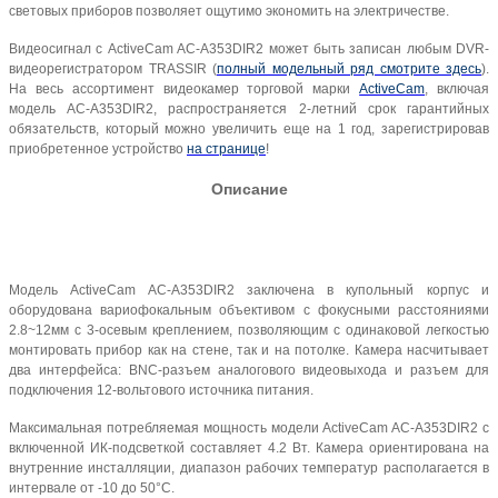
световых приборов позволяет ощутимо экономить на электричестве.
Видеосигнал с ActiveCam AC-A353DIR2 может быть записан любым DVR-
видеорегистратором TRASSIR (
полный модельный ряд смотрите здесь
).
На весь ассортимент видеокамер торговой марки
ActiveCam
, включая
модель AC-A353DIR2, распространяется 2-летний срок гарантийных
обязательств, который можно увеличить еще на 1 год, зарегистрировав
приобретенное устройство
на странице
!
Описание
Модель ActiveCam AC-A353DIR2 заключена в купольный корпус и
оборудована вариофокальным объективом с фокусными расстояниями
2.8~12мм с 3-осевым креплением, позволяющим с одинаковой легкостью
монтировать прибор как на стене, так и на потолке. Камера насчитывает
два интерфейса: BNC-разъем аналогового видеовыхода и разъем для
подключения 12-вольтового источника питания.
Максимальная потребляемая мощность модели ActiveCam AC-A353DIR2 с
включенной ИК-подсветкой составляет 4.2 Вт. Камера ориентирована на
внутренние инсталляции, диапазон рабочих температур располагается в
интервале от -10 до 50°С.