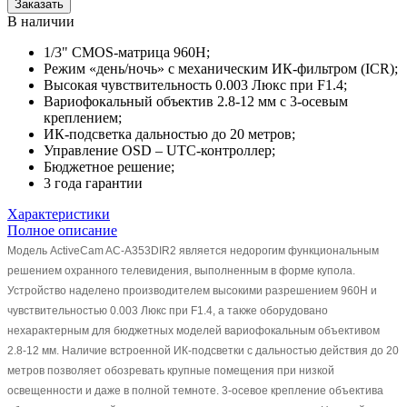
Заказать
В наличии
1/3" CMOS-матрица 960H;
Режим «день/ночь» с механическим ИК-фильтром (ICR);
Высокая чувствительность 0.003 Люкс при F1.4;
Вариофокальный объектив 2.8-12 мм с 3-осевым
креплением;
ИК-подсветка дальностью до 20 метров;
Управление OSD – UTC-контроллер;
Бюджетное решение;
3 года гарантии
Характеристики
Полное описание
Модель ActiveCam AC-A353DIR2 является недорогим функциональным
решением охранного телевидения, выполненным в форме купола.
Устройство наделено производителем высокими разрешением 960H и
чувствительностью 0.003 Люкс при F1.4, а также оборудовано
нехарактерным для бюджетных моделей вариофокальным объективом
2.8-12 мм. Наличие встроенной ИК-подсветки с дальностью действия до 20
метров позволяет обозревать крупные помещения при низкой
освещенности и даже в полной темноте. 3-осевое крепление объектива